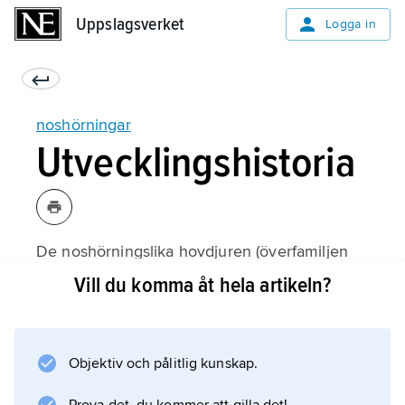
Uppslagsverket
Uppslagsverket
Logga in
noshörningar
Utvecklingshistoria
De noshörningslika hovdjuren (överfamiljen
Rhinocerotoidea
Vill du komma åt hela artikeln?
) uppstod under eocen för ca 40 miljoner år
sedan och utgjorde under resten av
tertiärtiden den artrikaste och ekologiskt
Objektiv och pålitlig kunskap.
mångsidigaste gruppen av uddatåiga hovdjur.
De flesta tidiga arter var hornlösa, och horn