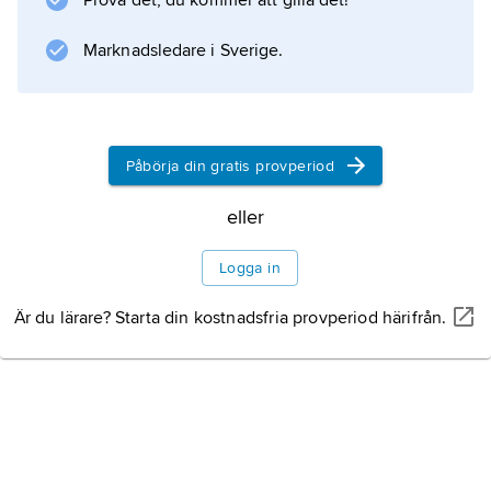
Prova det, du kommer att gilla det!
tycks ha utvecklats oberoende inom olika
grupper. De minsta noshörningarna, t.ex.
Marknadsledare i Sverige.
Hyracodon
Påbörja din gratis provperiod
Information om artikeln
eller
Logga in
Är du lärare? Starta din kostnadsfria provperiod härifrån.