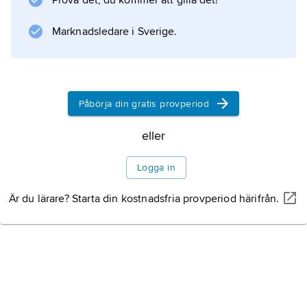
Prova det, du kommer att gilla det!
Finland. Nousiss gråstenskyrka byggdes på
1200-talet.
Marknadsledare i Sverige.
Information om artikeln
Påbörja din gratis provperiod
eller
Logga in
Är du lärare? Starta din kostnadsfria provperiod härifrån.