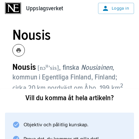
Uppslagsverket
Uppslagsverket
Logga in
Nousis
Nousis
u
, finska
Nousiainen
,
[nɔ
ʹsis]
kommun i Egentliga Finland, Finland;
2
cirka 20 km nordväst om Åbo, 199 km
,
4 814 invånare (2018).
Vill du komma åt hela artikeln?
Av arbetsplatserna finns de flesta inom
servicenäringarna och inom industri och
Objektiv och pålitlig kunskap.
byggverksamhet. Nousis är en gammal
kulturbygd och var det första biskopssätet i