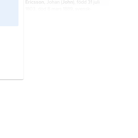
Ericsson,
Johan (
John
), född 31 juli
1803, död 8 mars 1889, svensk-
amerikansk uppfinnare; bror till Nils
Ericson.
Ross
, Sir
John,
1777–1856, brittisk
polarforskare och marinofficer,
ledare för den expedition (1829–33)
under vilken hans brorson James
Clark Ross upptäckte den
Monitor
, krigsfartyg konstruerat av
magnetiska nordpolen.
John Ericsson
och tillhörande
nordstatsflottan.
Smith
,
John,
1579–1631, engelsk
upptäcktsresande och kolonist.
Forssberg, Knut Ragnar,
1829–95,
trädgårds- och landskapsarkitekt.