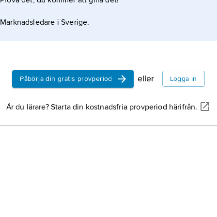
Prova det, du kommer att gilla det!
Marknadsledare i Sverige.
eller
Påbörja din gratis provperiod
Logga in
Är du lärare? Starta din kostnadsfria provperiod härifrån.