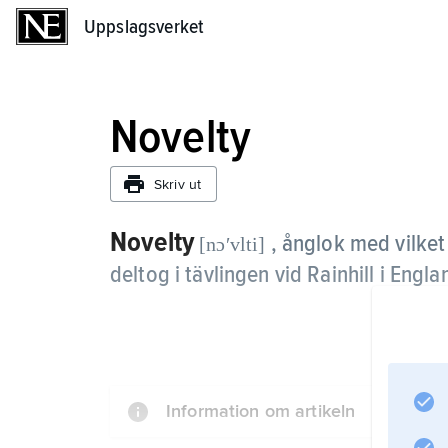
Uppslagsverket
Uppslagsverket
Novelty
Skriv ut
Novelty
, ånglok med vilke
[nɔʹvlti]
deltog i tävlingen vid Rainhill i Engla
Information om artikeln