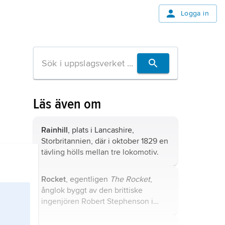
Logga in
Läs även om
Rainhill
, plats i Lancashire,
Storbritannien, där i oktober 1829 en
tävling hölls mellan tre lokomotiv.
Rocket
, egentligen
The Rocket
,
ånglok byggt av den brittiske
ingenjören Robert Stephenson i
samarbete med fadern George
Stephenson 1829.