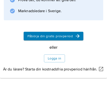
Prova det, du kommer att gilla det!
Marknadsledare i Sverige.
Information om artikeln
Påbörja din gratis provperiod
eller
Logga in
Är du lärare? Starta din kostnadsfria provperiod härifrån.