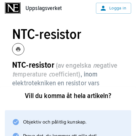
Uppslagsverket
Uppslagsverket
Logga in
NTC-resistor
NTC-resistor
(av engelska
n
egative
t
emperature
c
oefficient)
,
inom
elektrotekniken en resistor vars
resistans avtar med ökande temperatur.
Vill du komma åt hela artikeln?
Se
termistor
.
Objektiv och pålitlig kunskap.