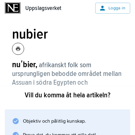
Uppslagsverket
Uppslagsverket
Logga in
nubier
nuʹbier,
afrikanskt folk som
ursprungligen bebodde området mellan
Assuan i södra Egypten och
Dunqularegionen i norra Sudan.
Vill du komma åt hela artikeln?
Till följd av byggandet av Assuandammen
förflyttades de egyptiska nubierna 1962–65
till ett område norr om Assuan, medan de
Objektiv och pålitlig kunskap.
sudanesiska nubierna flyttades långt söderut,