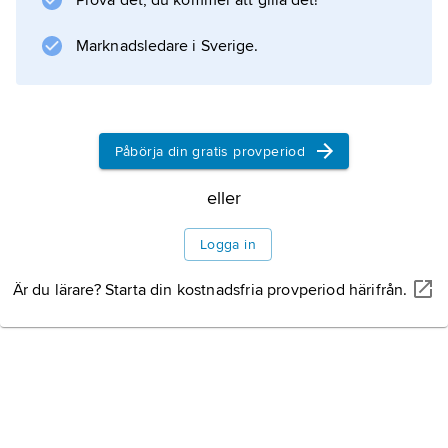
Prova det, du kommer att gilla det!
till Khashim al-Ghurba nära gränsen till Eritrea.
Sammantaget uppgår nubierna till 1,2 miljoner,
Marknadsledare i Sverige.
varav 900 000 återfinns i Egypten.
Påbörja din gratis provperiod
Information om artikeln
eller
Logga in
Är du lärare? Starta din kostnadsfria provperiod härifrån.