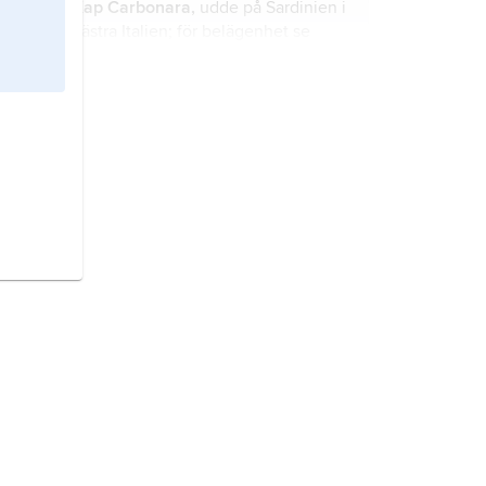
Kap Carbonara,
udde på Sardinien i
västra Italien; för belägenhet se
landskarta
Italien
.
Kap Spartivento,
udde på Sardinien
i västra Italien; för belägenhet se
landskarta
Italien
.
Asinara,
ö utanför Sardinien i västra
Italien; för belägenhet se landskarta
Italien
.
Monti del Gennargentu,
berg på
Sardinien i västra Italien; 1 834 m ö.h.
För belägenhet se landskarta
Italien
.
Termoli,
stad i östra Italien; för
belägenhet se landskarta
Italien
.