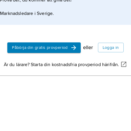
Prova det, du kommer att gilla det!
Marknadsledare i Sverige.
eller
Påbörja din gratis provperiod
Logga in
Är du lärare? Starta din kostnadsfria provperiod härifrån.