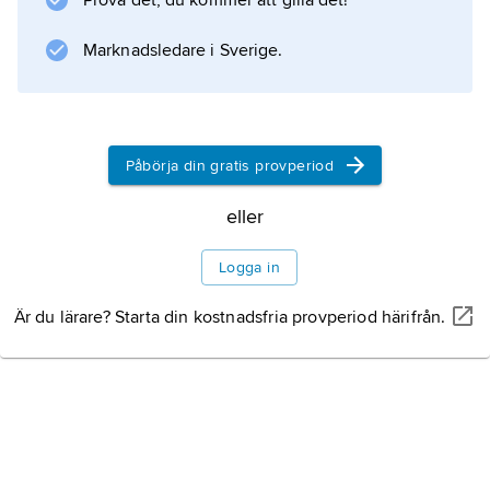
Prova det, du kommer att gilla det!
Marknadsledare i Sverige.
Påbörja din gratis provperiod
eller
Logga in
Är du lärare? Starta din kostnadsfria provperiod härifrån.