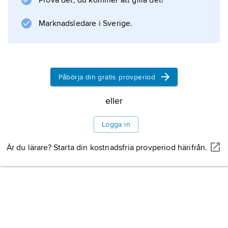
Prova det, du kommer att gilla det!
), och skaftade yxor som påträffats i Huon i
östra Papua Nya Guinea har beräknats vara ca
Marknadsledare i Sverige.
Information om artikeln
Påbörja din gratis provperiod
eller
Logga in
Är du lärare? Starta din kostnadsfria provperiod härifrån.