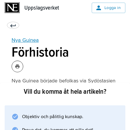
Uppslagsverket
Uppslagsverket
Logga in
Nya Guinea
Förhistoria
Nya Guinea började befolkas via Sydöstasien
för ca 50 000 år sedan. Den äldsta
Vill du komma åt hela artikeln?
kolonisationen är föga känd; de första
boplatserna ligger nu troligen under havsytan.
Höglandet har bebotts åtminstone i ca 30 000
Objektiv och pålitlig kunskap.
år (jämför
Kosipe