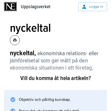
Uppslagsverket
Uppslagsverket
Logga in
nyckeltal
nyckeltal,
ekonomiska relations- eller
jämförelsetal som ger mått på den
ekonomiska situationen i ett företag,
t.ex. mått på räntabilitet, likviditet,
Vill du komma åt hela artikeln?
soliditet och effektivitet.
Nyckeltal kan dels användas som ett slags
”varningslampor” vid den interna
Objektiv och pålitlig kunskap.
utvärderingen inom ett företag, dels ge en