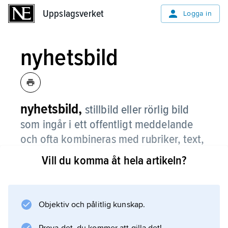
Uppslagsverket
Uppslagsverket
Logga in
nyhetsbild
nyhetsbild,
stillbild eller rörlig bild
som ingår i ett offentligt meddelande
och ofta kombineras med rubriker, text,
tal etc.
Vill du komma åt hela artikeln?
Man skiljer på bilder som ”äger” nyheten –
fotografen har varit på plats – och bilder som
bara illustrerar en nyhet. Snabb teknisk
Objektiv och pålitlig kunskap.
utveckling inom satellit- och dataområdet gör