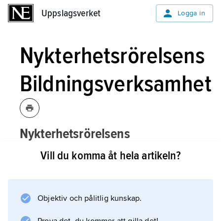
Uppslagsverket
Uppslagsverket
Logga in
Nykterhetsrörelsens
Bildningsverksamhet
Nykterhetsrörelsens
Bildningsverksamhet,
se
NBV
.
Vill du komma åt hela artikeln?
Objektiv och pålitlig kunskap.
Information om artikeln