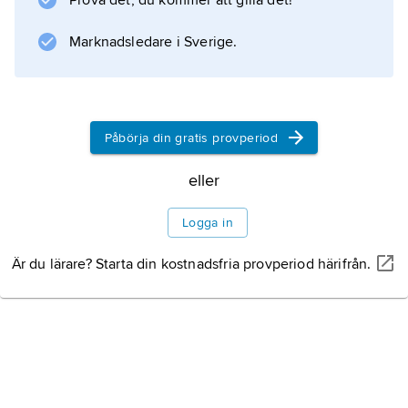
Prova det, du kommer att gilla det!
Marknadsledare i Sverige.
Påbörja din gratis provperiod
eller
Logga in
Är du lärare? Starta din kostnadsfria provperiod härifrån.