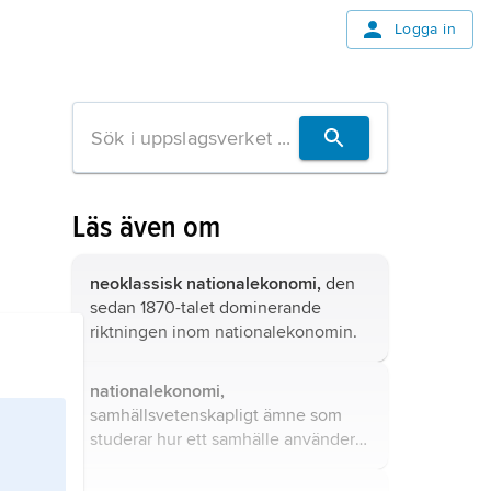
Logga in
Läs även om
neoklassisk nationalekonomi,
den
sedan 1870-talet dominerande
riktningen inom nationalekonomin.
nationalekonomi,
samhällsvetenskapligt ämne som
studerar hur ett samhälle använder
sina resurser och vilka effekter
ekonomisk-politiska åtgärder ger