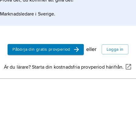
Prova det, du kommer att gilla det!
Marknadsledare i Sverige.
eller
Påbörja din gratis provperiod
Logga in
Är du lärare? Starta din kostnadsfria provperiod härifrån.