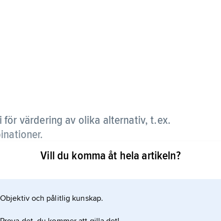
för värdering av olika alternativ, t.ex.
inationer.
Vill du komma åt hela artikeln?
lutet av 1800-talet av bl.a. Hermann Heinrich
ntogs kunna värdera nyttan av olika varor
mtionen av en viss vara, men nyttoökningen blev
Objektiv och pålitlig kunskap.
gångsläget.