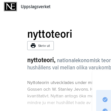
Uppslagsverket
Uppslagsverket
nyttoteori
Skriv ut
nyttoteori,
nationalekonomisk teori 
hushållens val mellan olika varukomb
Nyttoteorin utvecklades under mitten och s
Gossen och W. Stanley Jevons. Hushållen a
kvantitativt. Nyttan antogs öka med konsu
mindre ju mer hushållet hade av varan i ut