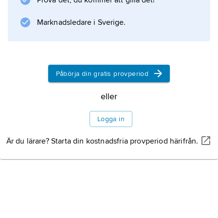
Prova det, du kommer att gilla det!
är starkt hotad bl.a. för att dess
äggläggningsplatser förstörs när stränder
Marknadsledare i Sverige.
exploateras och för att vuxna djur drunknar i
Påbörja din gratis provperiod
Information om artikeln
eller
Logga in
Är du lärare? Starta din kostnadsfria provperiod härifrån.