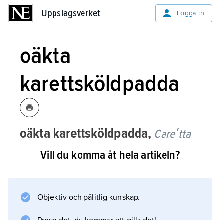
Uppslagsverket
Uppslagsverket
Logga in
oäkta
karettsköldpadda
oäkta karettsköldpadda,
Careʹtta
careʹtta
,
art i familjen havssköldpaddor.
Vill du komma åt hela artikeln?
Den har sin naturliga förekomst i tropiska och
subtropiska hav. Den kan bli över 2 m lång
och väga mer än 450 kg och är därmed den
Objektiv och pålitlig kunskap.
näst största havslevande sköldpaddan. Arten