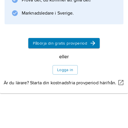
Prova det, du kommer att gilla det!
Information om artikeln
Marknadsledare i Sverige.
Påbörja din gratis provperiod
eller
Logga in
Är du lärare? Starta din kostnadsfria provperiod härifrån.