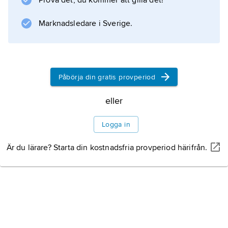
Prova det, du kommer att gilla det!
Information om artikeln
Marknadsledare i Sverige.
Påbörja din gratis provperiod
eller
Logga in
Är du lärare? Starta din kostnadsfria provperiod härifrån.