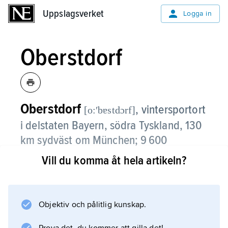
Uppslagsverket
Uppslagsverket
Logga in
Oberstdorf
Oberstdorf
,
vintersportort
[o:ʹbɐstdɔrf]
i delstaten Bayern, södra Tyskland, 130
km sydväst om München; 9 600
invånare (2014).
Vill du komma åt hela artikeln?
Oberstdorf är framför allt ett centrum för
backhoppning, inklusive skidflygning.
Objektiv och pålitlig kunskap.