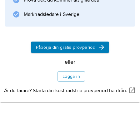
Prova det, du kommer att gilla det!
Marknadsledare i Sverige.
Påbörja din gratis provperiod
eller
Logga in
Är du lärare? Starta din kostnadsfria provperiod härifrån.