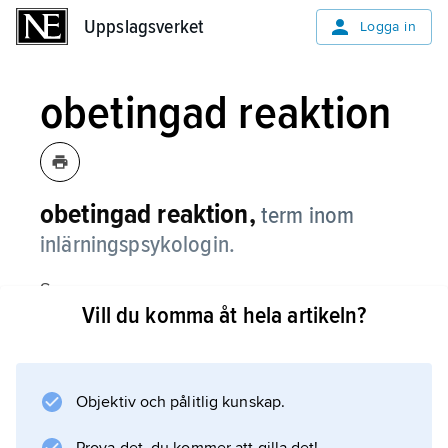
Uppslagsverket
Uppslagsverket
Logga in
obetingad reaktion
obetingad reaktion,
term inom
inlärningspsykologin.
Se
Vill du komma åt hela artikeln?
betingning
.
Objektiv och pålitlig kunskap.
Information om artikeln