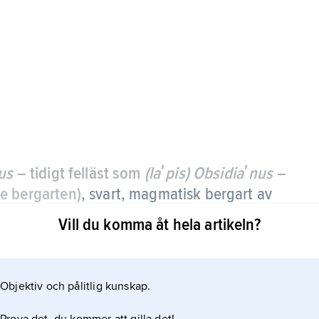
nus
– tidigt felläst som
(laʹpis) Obsidiaʹnus
–
e bergarten)
,
svart, magmatisk bergart av
Vill du komma åt hela artikeln?
snabbt att kristaller i större mängd inte hinner
Objektiv och pålitlig kunskap.