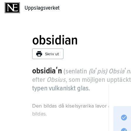
Uppslagsverket
Uppslagsverket
obsidian
Skriv ut
obsidiaʹn
(senlatin
(laʹpis) Obsiaʹ
efter
Obsius
, som möjligen upptäckt
typen vulkaniskt glas.
Den bildas då kiselsyrarika lavor avkyls så 
bildas.