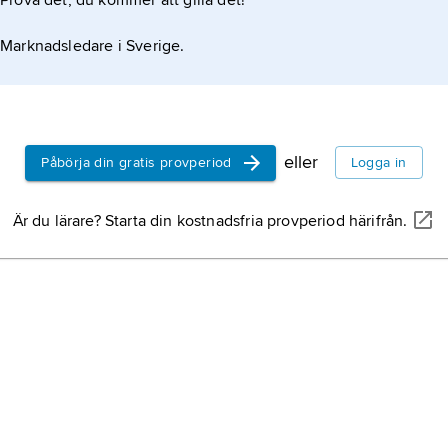
Prova det, du kommer att gilla det!
Marknadsledare i Sverige.
eller
Påbörja din gratis provperiod
Logga in
Är du lärare? Starta din kostnadsfria provperiod härifrån.