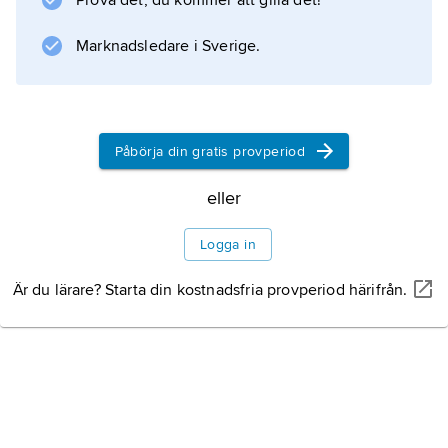
Prova det, du kommer att gilla det!
Information om artikeln
Marknadsledare i Sverige.
Påbörja din gratis provperiod
eller
Logga in
Är du lärare? Starta din kostnadsfria provperiod härifrån.