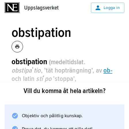
Uppslagsverket
Uppslagsverket
Logga in
obstipation
obstipation
(medeltidslat.
obstipaʹtio
, ’tät hopträngning’, av
ob
-
och latin
stiʹpo
’stoppa’,
’sammanpacka’)
, detsamma som
Vill du komma åt hela artikeln?
förstoppning
.
Objektiv och pålitlig kunskap.