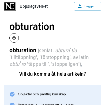
Uppslagsverket
Uppslagsverket
Logga in
obturation
obturation
(senlat.
obturaʹtio
’tilltäppning’, ’förstoppning’, av latin
obtuʹro
’täppa till’, ’stoppa igen’)
,
medicinsk term: en form av obstruktion;
Vill du komma åt hela artikeln?
vanligen avses tarmen, t.ex.
obturationsileus.
Objektiv och pålitlig kunskap.
Se
tarmvred