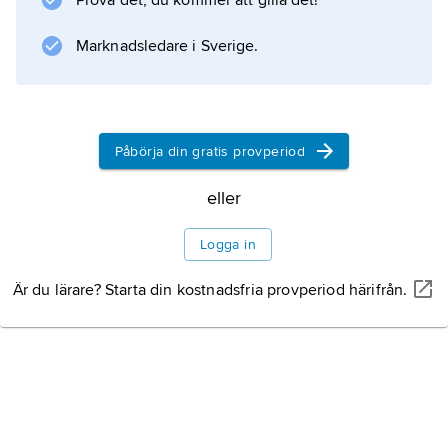
Prova det, du kommer att gilla det!
.
Marknadsledare i Sverige.
Information om artikeln
Påbörja din gratis provperiod
eller
Logga in
Är du lärare? Starta din kostnadsfria provperiod härifrån.