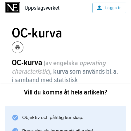
Uppslagsverket
Uppslagsverket
Logga in
OC-kurva
OC-kurva
(av engelska
operating
characteristic
)
,
kurva som används bl.a.
i samband med statistisk
acceptanskontroll, t.ex. vid
Vill du komma åt hela artikeln?
mottagningskontroll, för att illustrera
hur effektiv en provtagningsplan är när
det gäller att avvisa dåliga partier.
Objektiv och pålitlig kunskap.
Ibland bestäms provtagningsplanen så, att ett