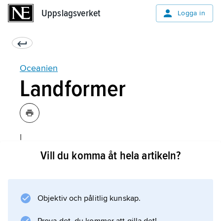
Uppslagsverket
Uppslagsverket
Logga in
Oceanien
Landformer
I
Australien
Vill du komma åt hela artikeln?
upptas västra hälften av en flack platå, 300
meter över havet i medelhöjd. Över denna
reser sig bergsområden upp mot 1 500 meter
Objektiv och pålitlig kunskap.
över havet. Öknar och saltsjöar är vanliga.
Österut ligger Stora australiska