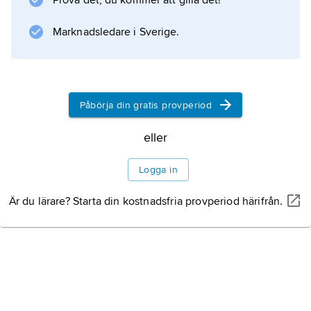
Prova det, du kommer att gilla det!
bäckenområdet, där den sydöstra delen
huvudsakligen utgörs av Murrays och
Marknadsledare i Sverige.
Darlingflodens flodslätter. De östra
Påbörja din gratis provperiod
Information om artikeln
eller
Logga in
Är du lärare? Starta din kostnadsfria provperiod härifrån.