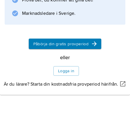
Prova det, du kommer att gilla det!
Ochotska havet, varför medeldjupet är endast
971 m.
Marknadsledare i Sverige.
Information om artikeln
Påbörja din gratis provperiod
eller
Logga in
Är du lärare? Starta din kostnadsfria provperiod härifrån.