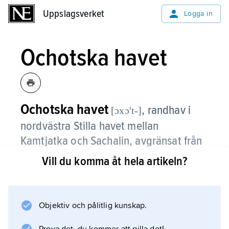
Uppslagsverket
Uppslagsverket
Logga in
Ochotska havet
Ochotska havet
,
randhav i
[ɔxɔʹt-]
nordvästra Stilla havet mellan
Kamtjatka och Sachalin, avgränsat från
Stilla havet av ökedjan Kurilerna.
Vill du komma åt hela artikeln?
Ochotska havets yta är 1,39 miljoner km
2
; det största djupet är 3 374 m, men
Objektiv och pålitlig kunskap.
kontinentalsockeln täcker omkring halva