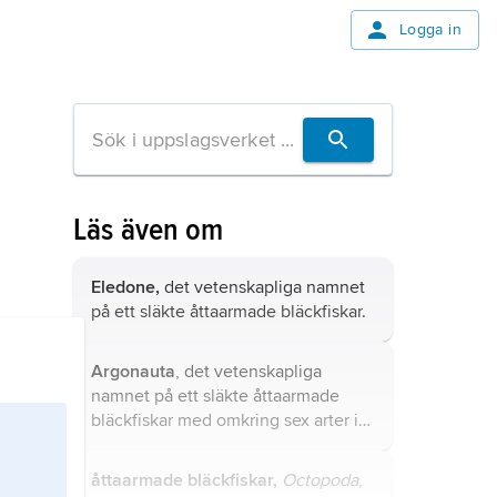
Logga in
Läs även om
Eledone,
det vetenskapliga namnet
på ett släkte åttaarmade bläckfiskar.
Argonauta
, det vetenskapliga
namnet på ett släkte åttaarmade
bläckfiskar med omkring sex arter i
varma hav.
åttaarmade bläckfiskar,
Octopoda
,