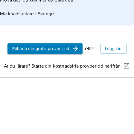
Prova det, du kommer att gilla det!
Marknadsledare i Sverige.
eller
Påbörja din gratis provperiod
Logga in
Är du lärare? Starta din kostnadsfria provperiod härifrån.