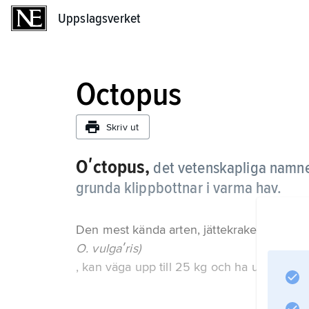
Uppslagsverket
Uppslagsverket
Octopus
Skriv ut
Oʹctopus,
det vetenskapliga namnet
grunda klippbottnar i varma hav.
Den mest kända arten, jättekrake (
O. vulgaʹris)
, kan väga upp till 25 kg och ha upp till 3 