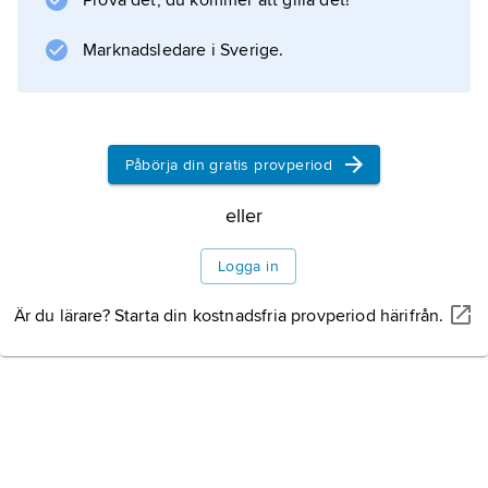
Prova det, du kommer att gilla det!
även om han för in element från
Litteraturanvisning
Marknadsledare i Sverige.
Påbörja din gratis provperiod
Information om artikeln
eller
Logga in
Är du lärare? Starta din kostnadsfria provperiod härifrån.