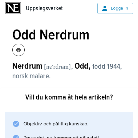
Uppslagsverket
Uppslagsverket
Logga in
Odd Nerdrum
Nerdrum
Odd,
,
född 1944,
[nɛʹrdrʉm]
norsk målare.
Odd Nerdrum var den ledande av
Vill du komma åt hela artikeln?
nyromantikerna i Norge, det vill säga de unga
konstnärer som på 1960-talet i opposition mot
en politiserad konst sökte sina ideal i äldre
måleri. Hans konst har såväl stilistiskt som
Objektiv och pålitlig kunskap.
tekniskt karaktären av pastisch på äldre konst,