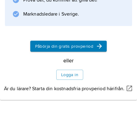
Prova det, du kommer att gilla det!
Marknadsledare i Sverige.
Påbörja din gratis provperiod
eller
Logga in
Är du lärare? Starta din kostnadsfria provperiod härifrån.