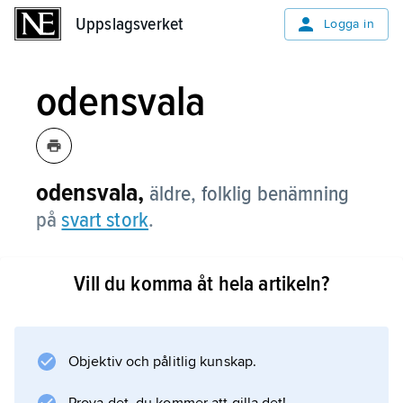
Uppslagsverket
Uppslagsverket
Logga in
odensvala
odensvala,
äldre, folklig benämning
på
svart stork
.
Vill du komma åt hela artikeln?
Information om artikeln
Objektiv och pålitlig kunskap.