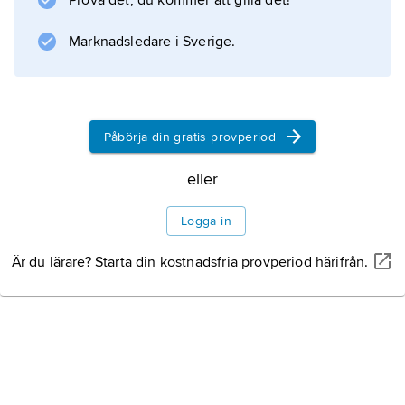
Prova det, du kommer att gilla det!
Marknadsledare i Sverige.
Påbörja din gratis provperiod
eller
Logga in
Är du lärare? Starta din kostnadsfria provperiod härifrån.