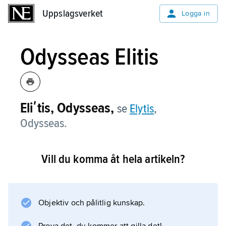
Uppslagsverket
Uppslagsverket
Logga in
Odysseas Elitis
Eliʹtis, Odysseas,
se
Elytis
,
Odysseas.
Vill du komma åt hela artikeln?
Information om artikeln
Objektiv och pålitlig kunskap.