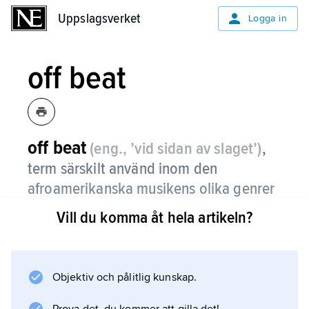
Uppslagsverket
Uppslagsverket
Logga in
off beat
off beat
(eng., ’vid sidan av slaget’)
,
term särskilt använd inom den
afroamerikanska musikens olika genrer
(t.ex. blues, jazz och rock’n’roll) som
Vill du komma åt hela artikeln?
avser att en ”ljudhändelse” (ton,
samklang, rytm) inträffar strax före eller
efter pulsslagen.
Objektiv och pålitlig kunskap.
Därmed skapas en rytmisk-metrisk spänning,