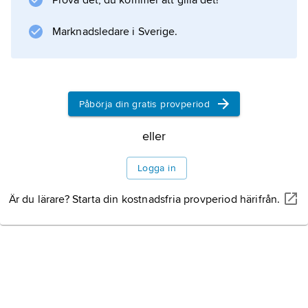
Prova det, du kommer att gilla det!
som är en av förutsättningarna för att man
skall uppleva ”swing”.
Marknadsledare i Sverige.
Information om artikeln
Påbörja din gratis provperiod
eller
Logga in
Är du lärare? Starta din kostnadsfria provperiod härifrån.