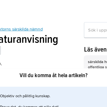
ektorns särskilda nämnd
raturanvisning
Läs äve
särskilda h
n,
offentliga 
lvstyrelse
1976 för de
Vill du komma åt hela artikeln?
999)
arbetsmark
landstinge
huvudavtal
och kommun
eller flera
och de offe
arbetsmarkn
Objektiv och pålitlig kunskap.
organisatio
mation om artikeln
omfattande
uppställer 