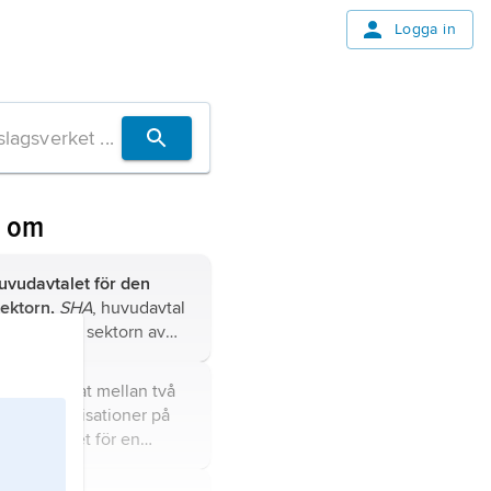
Logga in
n om
uvudavtalet för den
sektorn,
SHA
, huvudavtal
n offentliga sektorn av
naden mellan staten,
n (numera regionerna)
,
avtal träffat mellan två
erna som arbetsgivare
 huvudorganisationer på
ntliganställdas fackliga
aden vilket för en
ner.
 del av denna marknad
enhetliga och för längre