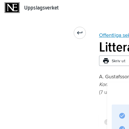
Uppslagsverket
Uppslagsverket
Offentliga s
Litte
Skriv ut
A. Gustafsso
Kommunal sjä
(7 upplaga 1
Infor