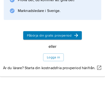
Prova det, du kommer att gilla det!
urfolken hindrade fram till cirka 1815 en mera
omfattande
Marknadsledare i Sverige.
Information om artikeln
Påbörja din gratis provperiod
eller
Logga in
Är du lärare? Starta din kostnadsfria provperiod härifrån.