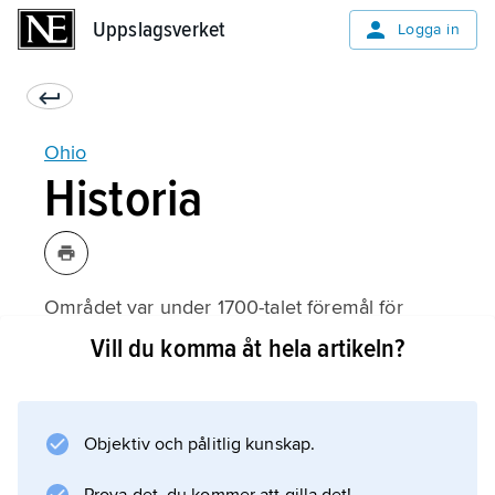
Uppslagsverket
Uppslagsverket
Logga in
Ohio
Historia
Området var under 1700-talet föremål för
stridigheter mellan Frankrike och
Vill du komma åt hela artikeln?
Storbritannien. Det tillerkändes Storbritannien
1763 och kom från 1783 att tillhöra USA. Ohio
blev 1787 en del av Nordvästterritoriet och
Objektiv och pålitlig kunskap.
1803 delstat. De första bosättningarna
grundades 1788, men hårt motstånd från