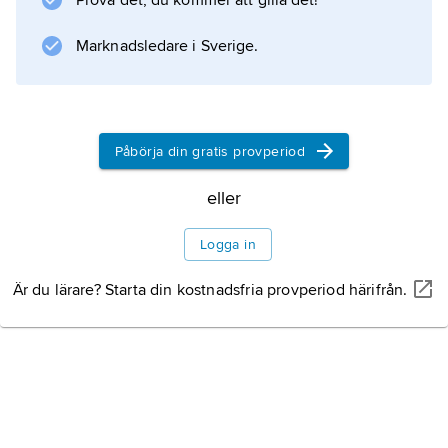
Prova det, du kommer att gilla det!
1730.
Marknadsledare i Sverige.
Information om artikeln
Påbörja din gratis provperiod
eller
Logga in
Är du lärare? Starta din kostnadsfria provperiod härifrån.