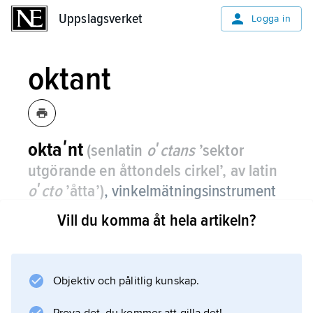
Uppslagsverket
Uppslagsverket
Logga in
oktant
oktaʹnt
(senlatin
oʹctans
’sektor
utgörande en åttondels cirkel’, av latin
oʹcto
’åtta’)
,
vinkelmätningsinstrument
för navigation.
Vill du komma åt hela artikeln?
Oktanten är en föregångare till den moderna
sextanten, med 45° i stället för 60° cirkelbåge.
Den beskrevs redan av Isaac Newton, men
Objektiv och pålitlig kunskap.
fungerande instrument konstruerades först ca