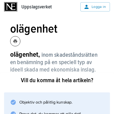
Uppslagsverket
Uppslagsverket
Logga in
olägenhet
olägenhet,
inom skadeståndsrätten
en benämning på en speciell typ av
ideell skada med ekonomiska inslag.
Vill du komma åt hela artikeln?
Vid personskada ersätts – utom ekonomisk
förlust, sveda och värk samt lyte och men –
även ”olägenheter i övrigt till följd av skadan”.
Främst avses vissa skadeföljder efter den
Objektiv och pålitlig kunskap.
akuta sjukdomstiden som är svåra att