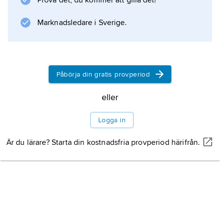
Prova det, du kommer att gilla det!
ekonomiskt beräkna, t.ex. ökad anspänning
och liknande allmänna besvär i arbetet eller
Marknadsledare i Sverige.
särskild kostnad för
Påbörja din gratis provperiod
Information om artikeln
eller
Logga in
Är du lärare? Starta din kostnadsfria provperiod härifrån.