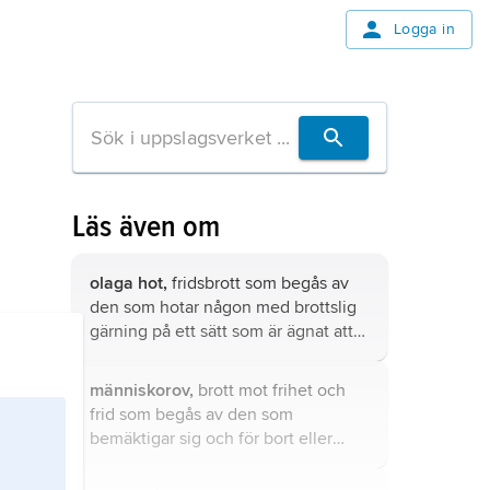
Logga in
Läs även om
olaga hot,
fridsbrott som begås av
den som hotar någon med brottslig
gärning på ett sätt som är ägnat att
hos den hotade framkalla allvarlig
fruktan för egen eller annans
människorov,
brott mot frihet och
säkerhet till person, egendom, frihet
frid som begås av den som
eller frid.
bemäktigar sig och för bort eller
spärrar in ett barn eller någon annan
med uppsåt att skada sitt offer till liv