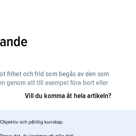
vande
ot frihet och frid som begås av den som
n genom att till exempel föra bort eller
Vill du komma åt hela artikeln?
 år. Är brottet mindre grovt döms till böter eller
Objektiv och pålitlig kunskap.