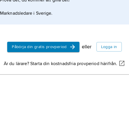
Prova det, du kommer att gilla det!
Marknadsledare i Sverige.
eller
Påbörja din gratis provperiod
Logga in
Är du lärare? Starta din kostnadsfria provperiod härifrån.