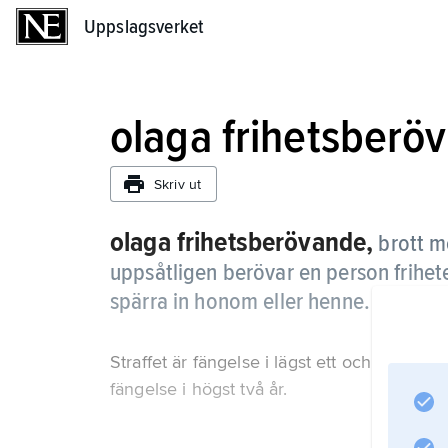
Uppslagsverket
Uppslagsverket
olaga frihetsberö
Skriv ut
olaga frihetsberövande,
brott m
uppsåtligen berövar en person frihete
spärra in honom eller henne.
Straffet är fängelse i lägst ett och högst tio
fängelse i högst två år.