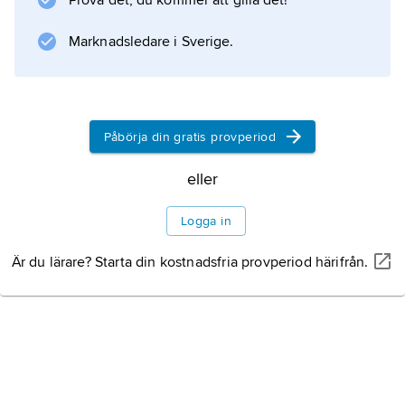
Prova det, du kommer att gilla det!
grov och raggig och längst över den välvda
länden, som är högre än manken. Valpar föds
Marknadsledare i Sverige.
med svart kroppspäls, som successivt ljusnar
till gråblått. Pälsen på huvud, hals, framben
och buk skall vara
Påbörja din gratis provperiod
eller
Information om artikeln
Logga in
Är du lärare? Starta din kostnadsfria provperiod härifrån.