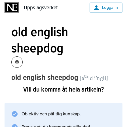
Uppslagsverket
Uppslagsverket
Logga in
old english
sheepdog
old english sheepdog
u
[ə
ʹld iʹŋgliʃ
(eng., ’gammal engelsk
ʃi:ʹpdɔg]
Vill du komma åt hela artikeln?
fårhund’)
,
brittisk hundras inom FCI-
grupp 1.
Objektiv och pålitlig kunskap.
Mankhöjden skall för hanhund vara över 61
cm, för tik över 56 cm. Pälsen skall vara riklig,