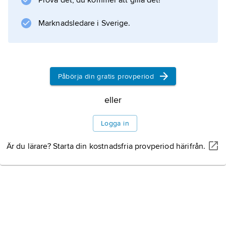
Prova det, du kommer att gilla det!
denna företog Oleg flera handels- och
erövringsfärder söderut, belägrade 907
Marknadsledare i Sverige.
Konstantinopel och slöt 911 ett handelsavtal
med den
Påbörja din gratis provperiod
Information om artikeln
eller
Logga in
Är du lärare? Starta din kostnadsfria provperiod härifrån.