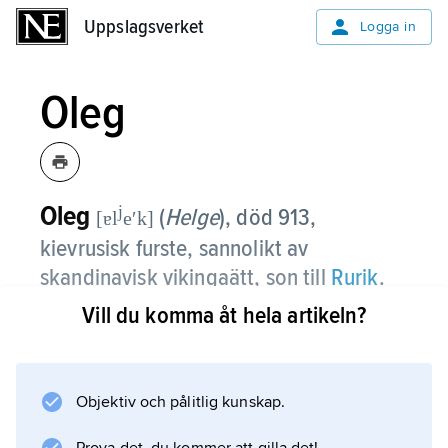
Uppslagsverket
Uppslagsverket
Logga in
Oleg
Oleg
j
(
Helge
),
död 913,
[ɐl
eʹk]
kievrusisk furste, sannolikt av
skandinavisk vikingaätt, son till
Rurik
.
Vill du komma åt hela artikeln?
Som furste av Novgorod efter faderns död
879 utvidgade Oleg sitt härskardöme längs
Dnepr på de oorganiserade grannstammarnas
bekostnad. År 882 erövrade han Kiev, som
Objektiv och pålitlig kunskap.
befästes och gjordes till rikets huvudstad. Från