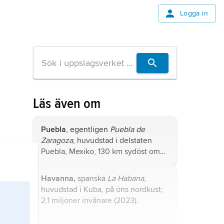
Logga in
Läs även om
Puebla
, egentligen
Puebla de
Zaragoza
, huvudstad i delstaten
Puebla, Mexiko, 130 km sydöst om
Mexico City.
Havanna,
spanska
La Habana
,
huvudstad i Kuba, på öns nordkust;
2,1 miljoner invånare (2023).