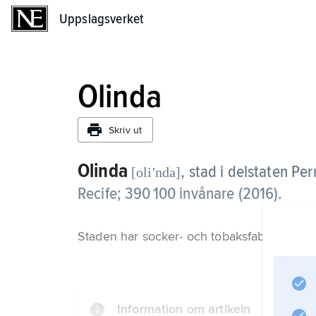
Uppslagsverket
Uppslagsverket
Olinda
Skriv ut
Olinda
,
stad i delstaten Pe
[oliʹnda]
Recife; 390 100 invånare (2016).
Staden har socker- och tobaksfabriker samt 
Information om artikeln