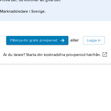
Prova det, du kommer att gilla det!
Marknadsledare i Sverige.
eller
Påbörja din gratis provperiod
Logga in
Är du lärare? Starta din kostnadsfria provperiod härifrån.