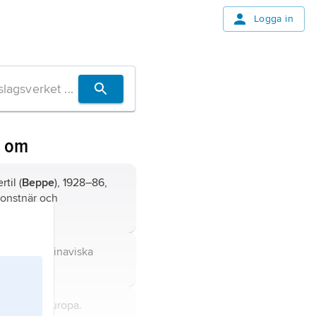
Logga in
n om
rtil (
Beppe
), 1928–86,
 konstnär och
e.
at på Skandinaviska
ra Europa.
tat i Västeuropa.