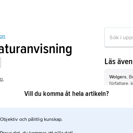
son
raturanvisning
Läs äve
Wolgers
, Be
g,
författare,
ättelsen om Olle Adolphson
underhållar
Vill du komma åt hela artikeln?
Sverige,
st
halvön, nor
Objektiv och pålitlig kunskap.
mation om artikeln
Frankrike,
s