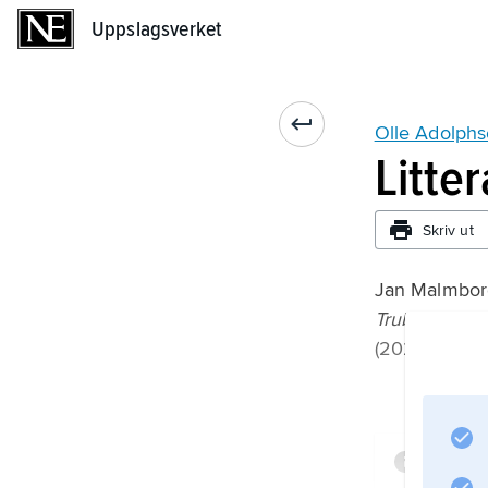
Uppslagsverket
Uppslagsverket
Olle Adolph
Litte
Skriv ut
Jan Malmbor
Trubbel: Ber
(2020);
Infor