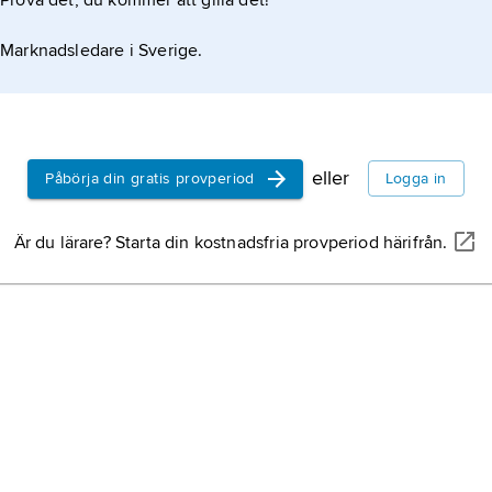
Prova det, du kommer att gilla det!
Marknadsledare i Sverige.
eller
Påbörja din gratis provperiod
Logga in
Är du lärare? Starta din kostnadsfria provperiod härifrån.