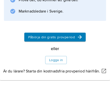
Prova det, du kommer att gilla det!
dominerade existentiella frågor.
Marknadsledare i Sverige.
Information om artikeln
Påbörja din gratis provperiod
eller
Logga in
Är du lärare? Starta din kostnadsfria provperiod härifrån.