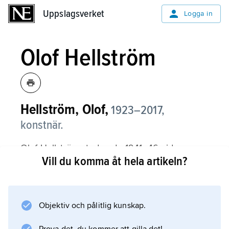
Uppslagsverket
Uppslagsverket
Logga in
Olof Hellström
Hellström, Olof,
1923–2017,
konstnär.
Olof Hellström studerade 1941–46 vid
Vill du komma åt hela artikeln?
Konstfackskolan och 1949–51 för Zadkine i
Paris. Han arbetade jämsides med skulptur,
måleri och teckning, formmässigt växlande
mellan figurativt och abstrakt och med ljuset
Objektiv och pålitlig kunskap.
som sammanhållande kraft. I hans arbeten