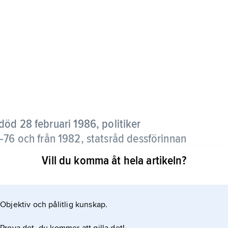
död 28 februari 1986, politiker
–76 och från 1982, statsråd dessförinnan
Vill du komma åt hela artikeln?
onservativ miljö i Stockholm; fadern dog när Olof
 i Stockholm skrev han in sig i den
Objektiv och pålitlig kunskap.
t bottnade såväl i ett socialt engagemang ärvt från
 samhällsliv under en