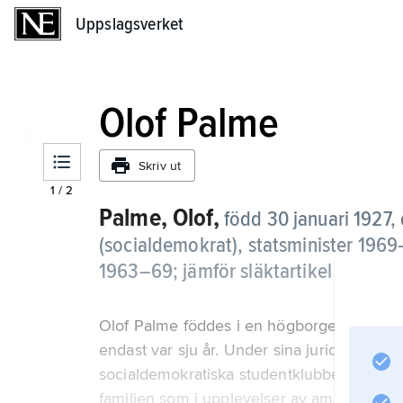
Uppslagsverket
Uppslagsverket
Olof Palme
Skriv ut
1
/
2
Palme, Olof,
född 30 januari 1927, 
(socialdemokrat), statsminister 1969
1963–69; jämför släktartikel
Palme
.
Olof Palme föddes i en högborgerlig och k
endast var sju år. Under sina juridikstudier
socialdemokratiska studentklubben. Beslute
familjen som i upplevelser av amerikanskt