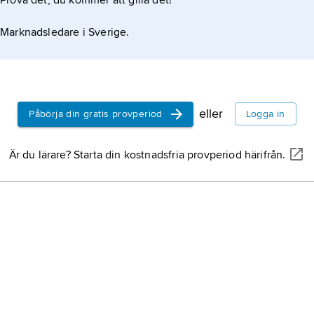
Prova det, du kommer att gilla det!
Marknadsledare i Sverige.
eller
Påbörja din gratis provperiod
Logga in
Är du lärare? Starta din kostnadsfria provperiod härifrån.