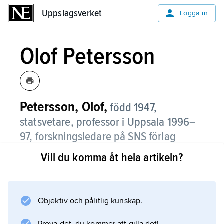
Uppslagsverket
Uppslagsverket
Logga in
Olof Petersson
Petersson, Olof,
född 1947,
statsvetare, professor i Uppsala 1996–
97, forskningsledare på SNS förlag
1997–2009.
Vill du komma åt hela artikeln?
Petersson var ledare för
Maktutredningen
och medlem av
Objektiv och pålitlig kunskap.
Lindbeckkommissionen