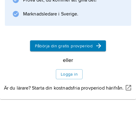
Prova det, du kommer att gilla det!
ornamentalt präglade och med motiv främst
från det uppländska kulturlandskapet. Där har
Marknadsledare i Sverige.
också Thunmans lyrik sin bakgrund, samlad
Påbörja din gratis provperiod
Information om artikeln
eller
Logga in
Är du lärare? Starta din kostnadsfria provperiod härifrån.