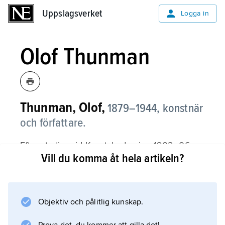
Uppslagsverket
Uppslagsverket
Logga in
Olof Thunman
Thunman, Olof,
1879–1944,
konstnär
och författare.
Efter studier vid Konstakademien 1902–06
Vill du komma åt hela artikeln?
och dess etsarskola ägnade sig Olof Thunman
åt landskapsmåleri i en fläckartat
impressionistisk stil med förkärlek för
skymningstoner men övergick sedan till
Objektiv och pålitlig kunskap.
topografiskt exakta teckningar och laveringar,