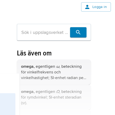
Logga in
Läs även om
omega,
egentligen
ω
, beteckning
för
vinkelfrekvens
och
vinkelhastighet
; SI-enhet radian per
sekund (rad/s).
omega,
egentligen
Ω
, beteckning
för
rymdvinkel
; SI-enhet steradian
(sr).