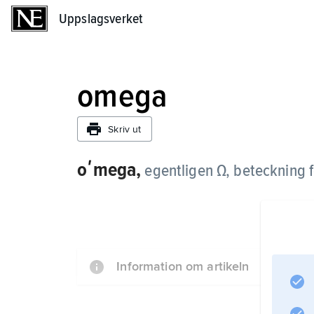
Uppslagsverket
Uppslagsverket
omega
Skriv ut
oʹmega,
egentligen Ω,
beteckning 
Information om artikeln