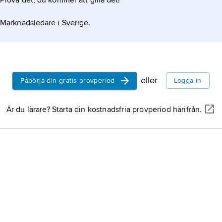
Prova det, du kommer att gilla det!
Marknadsledare i Sverige.
eller
Påbörja din gratis provperiod
Logga in
Är du lärare? Starta din kostnadsfria provperiod härifrån.