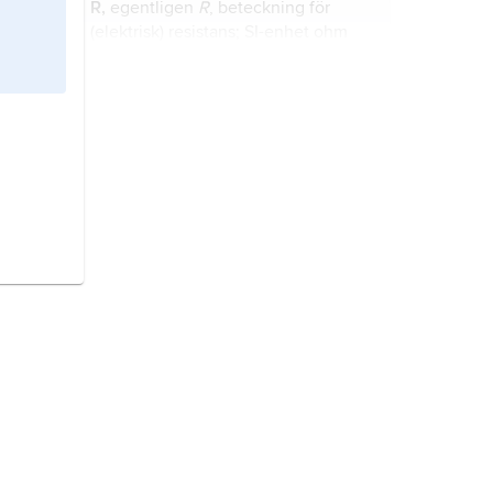
R,
egentligen
R
, beteckning för
(elektrisk)
resistans
; SI-enhet ohm
(Ω).
ohm
, SI-enhet för (elektrisk)
resistans
med beteckningen Ω.
omega,
ω, Ω, den tjugofjärde och
sista bokstaven i det grekiska
alfabetet.
Z,
egentligen
Z
, beteckning för
(elektrisk)
impedans
; SI-enhet ohm
(Ω).
resistans
, beteckning
R
, tidigare
elektriskt motstånd
eller
ohmskt
motstånd
.