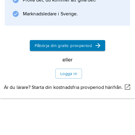
Prova det, du kommer att gilla det!
Marknadsledare i Sverige.
Påbörja din gratis provperiod
eller
Logga in
Är du lärare? Starta din kostnadsfria provperiod härifrån.