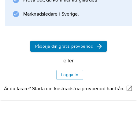
Prova det, du kommer att gilla det!
Marknadsledare i Sverige.
Information om artikeln
Påbörja din gratis provperiod
eller
Logga in
Är du lärare? Starta din kostnadsfria provperiod härifrån.