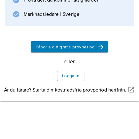
Prova det, du kommer att gilla det!
Marknadsledare i Sverige.
Påbörja din gratis provperiod
eller
Logga in
Är du lärare? Starta din kostnadsfria provperiod härifrån.