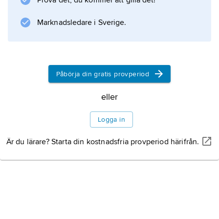
Prova det, du kommer att gilla det!
Marknadsledare i Sverige.
Information om artikeln
Påbörja din gratis provperiod
eller
Logga in
Är du lärare? Starta din kostnadsfria provperiod härifrån.