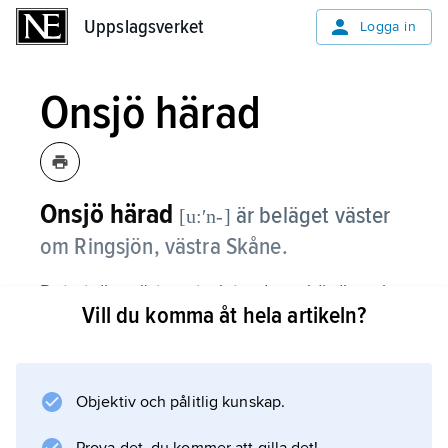
Uppslagsverket
Uppslagsverket
Logga in
Onsjö härad
Onsjö härad
är beläget väster
[u:ʹn-]
om Ringsjön, västra Skåne.
Det utgörs nästan uteslutande av bördig och
Vill du komma åt hela artikeln?
rik slätt, som i nordöst övergår i lövskog. Stora
arealer ägs av de båda godsen Trolleholm och
Trollenäs. Tinget låg i Åkarp, medan
Marieholm och Teckomatorp är de största
Objektiv och pålitlig kunskap.
orterna.