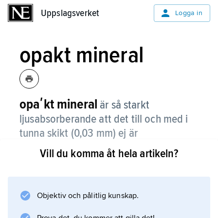
Uppslagsverket
Uppslagsverket
Logga in
opakt mineral
opaʹkt mineral
är så starkt
ljusabsorberande att det till och med i
tunna skikt (0,03 mm) ej är
genomskinligt för vanligt ljus.
Vill du komma åt hela artikeln?
De flesta malmbildande mineral är opaka, t.ex.
kopparkis, blyglans och hema­tit.
Objektiv och pålitlig kunskap.