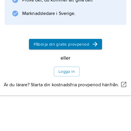
Prova det, du kommer att gilla det!
Information om artikeln
Marknadsledare i Sverige.
Påbörja din gratis provperiod
eller
Logga in
Är du lärare? Starta din kostnadsfria provperiod härifrån.