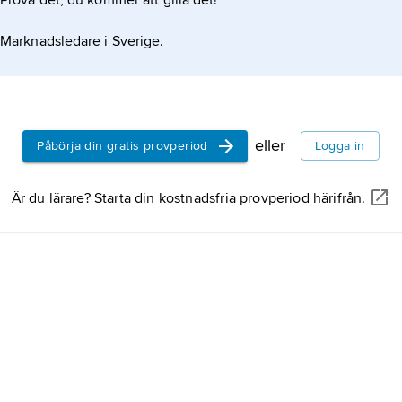
Prova det, du kommer att gilla det!
Marknadsledare i Sverige.
eller
Påbörja din gratis provperiod
Logga in
Är du lärare? Starta din kostnadsfria provperiod härifrån.