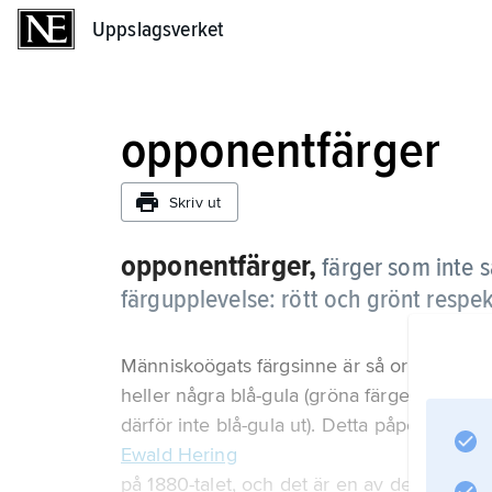
Uppslagsverket
Uppslagsverket
opponentfärger
Skriv ut
opponentfärger,
färger som inte 
färg­upplevelse: rött och grönt respek
Människoögats färgsinne är så organiserat a
heller några blå-gula (gröna färger kan bl
därför inte blå-gula ut). Detta påpekades a
Ewald Hering
på 1880-talet, och det är en av de grundtan