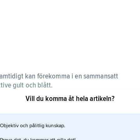
samtidigt kan förekomma i en sammansatt
tive gult och blått.
Vill du komma åt hela artikeln?
tt det inte finns några röd-gröna färger och ej
andas av gult och blått pigment, men färgerna ser
v fysiologen
Objektiv och pålitlig kunskap.
kar som ligger till