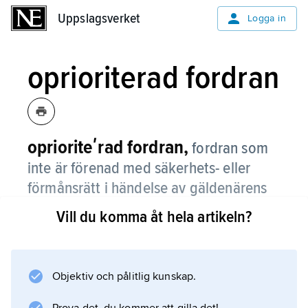
Uppslagsverket
Uppslagsverket
Logga in
oprioriterad fordran
oprioriteʹrad fordran,
fordran som
inte är förenad med säkerhets- eller
förmånsrätt i händelse av gäldenärens
konkurs.
Vill du komma åt hela artikeln?
Oprioriterade fordringar behandlas lika i
konkurs och får i förekommande fall utdelning
med viss procent räknat på vad som återstår
Objektiv och pålitlig kunskap.
att fördela sedan de prioriterade fordringarna