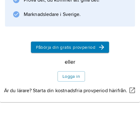
Prova det, du kommer att gilla det!
tillgodosetts.
Marknadsledare i Sverige.
Information om artikeln
Påbörja din gratis provperiod
eller
Logga in
Är du lärare? Starta din kostnadsfria provperiod härifrån.