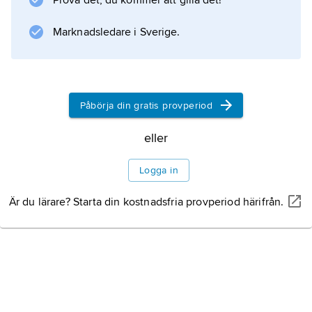
Prova det, du kommer att gilla det!
Marknadsledare i Sverige.
Information om artikeln
Påbörja din gratis provperiod
eller
Logga in
Är du lärare? Starta din kostnadsfria provperiod härifrån.