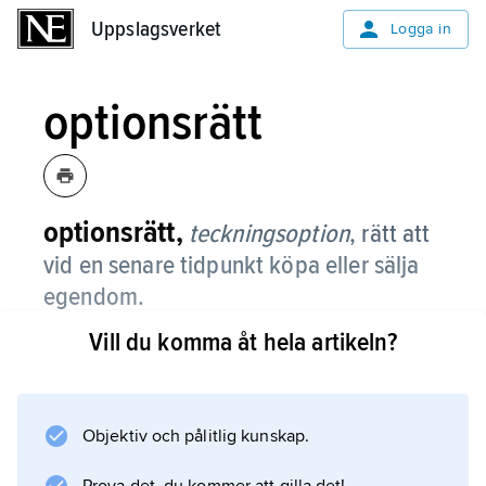
Uppslagsverket
Uppslagsverket
Logga in
optionsrätt
optionsrätt,
teckningsoption
,
rätt att
vid en senare tidpunkt köpa eller sälja
egendom.
Vill du komma åt hela artikeln?
Ofta rör det sig om en rätt utfärdad av ett
aktiebolag att före en viss bestämd tidpunkt
teckna aktier i bolaget till ett visst bestämt
pris.
Objektiv och pålitlig kunskap.