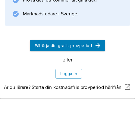
Prova det, du kommer att gilla det!
Information om artikeln
Marknadsledare i Sverige.
Påbörja din gratis provperiod
eller
Logga in
Är du lärare? Starta din kostnadsfria provperiod härifrån.